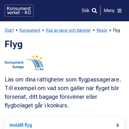
Gå
direkt
Sök
Meny
till
innehållet
Start
Konsument
Köp av varor och tjänster
Resor
Flyg
Flyg
Läs om dina rättigheter som flygpassagerare.
Till exempel om vad som gäller när flyget blir
försenat, ditt bagage försvinner eller
flygbolaget går i konkurs.
Inställt flyg