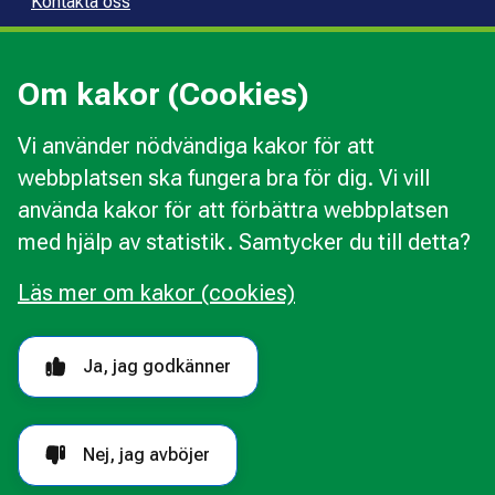
Kontakta oss
Press
Kommunal konsumentvägledning
Om kakor (Cookies)
Kommunal budget- och skuldrådgivning
Vi använder nödvändiga kakor för att
webbplatsen ska fungera bra för dig. Vi vill
Kakor
använda kakor för att förbättra webbplatsen
Ändra val av kakor
med hjälp av statistik. Samtycker du till detta?
Om webbplatsen
Behandling av personuppgifter
Läs mer om kakor (cookies)
Tillgänglighetsredogörelse
Följ oss i sociala medier
Ja, jag godkänner
Nej, jag avböjer