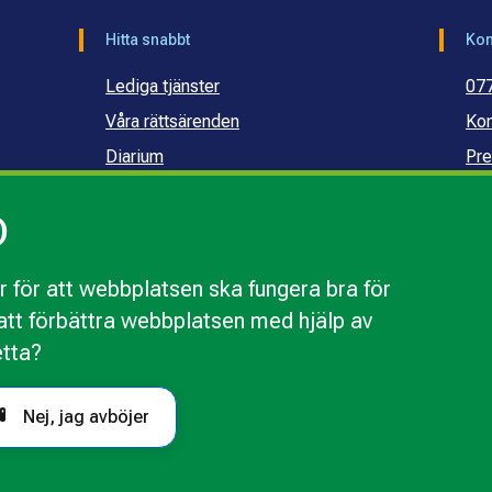
Hitta snabbt
Kon
Lediga tjänster
07
Våra rättsärenden
Kon
Diarium
Pre
Publikationer och dokument
Ko
)
Webbinarier
Ko
sku
 för att webbplatsen ska fungera bra för
r att förbättra webbplatsen med hjälp av
webbplatsen
Behandling av personuppgifter
Tillgänglighetsr
etta?
Nej, jag avböjer