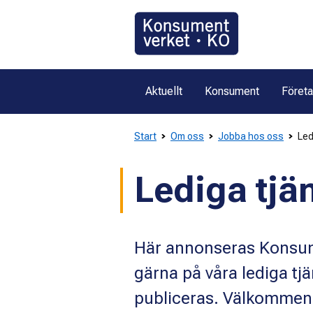
Gå
direkt
till
innehållet
Aktuellt
Konsument
Föret
Start
Om oss
Jobba hos oss
Led
Lediga tjä
Här annonseras Konsume
gärna på våra lediga tjä
publiceras. Välkommen