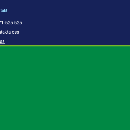
takt
71-525 525
takta oss
ss
mmunal konsumentvägledning
mmunal budget- och
ldrådgivning
edogörelse