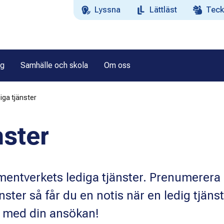
Lyssna
Lättläst
Teck
ag
Samhälle och skola
Om oss
iga tjänster
nster
ntverkets lediga tjänster. Prenumerera
nster så får du en notis när en ledig tjänst
 med din ansökan!