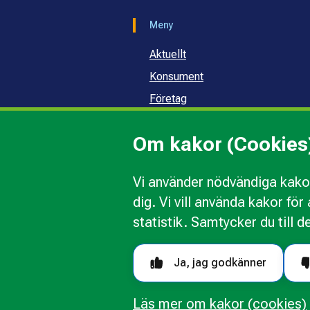
Meny
Aktuellt
Konsument
Företag
Samhälle och skola
Om kakor (Cookies
Om oss
Vi använder nödvändiga kakor
dig. Vi vill använda kakor fö
Kakor
Ändra val av kakor
Om 
statistik. Samtycker du till d
Följ oss i sociala medier
Ja, jag godkänner
Läs mer om kakor (cookies)