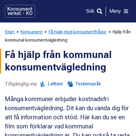
Gå
direkt
Sök
Meny
till
innehållet
Start
Konsument
Få hjälp med konsumentfrågor
Hjälp från
kommunal konsumentvägledning
Få hjälp från kommunal
konsumentvägledning
Tillgänglig via:
Lättläst
Teckenspråk
Många kommuner erbjuder kostnadsfri
konsumentvägledning. Dit kan du vända dig för
att få information och stöd. Här kan du se en
film som förklarar vad kommunal
konsumentvägledning är. Du kan också ta reda