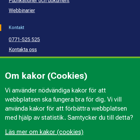
Publikationer och dokument
Webbinarier
Kontakt
0771-525 525
Kontakta oss
Press
Kommunal konsumentvägledning
Om kakor (Cookies)
Kommunal budget- och skuldrådgivning
Vi använder nödvändiga kakor för att
webbplatsen ska fungera bra för dig. Vi vill
Kakor
använda kakor för att förbättra webbplatsen
Ändra val av kakor
med hjälp av statistik. Samtycker du till detta?
Om webbplatsen
Behandling av personuppgifter
Läs mer om kakor (cookies)
Tillgänglighetsredogörelse