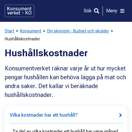
Gå
direkt
Sök
Meny
till
innehållet
Start
Konsument
Din ekonomi - Budget och skulder
Hushållskostnader
Hushållskostnader
Konsumentverket räknar varje år ut hur mycket
pengar hushållen kan behöva lägga på mat och
andra saker. Det kallar vi beräknade
hushållskostnader.
Vilka kostnader har ett hushåll?
Ta del av vilka kostnader ett hushåll har varje månad.