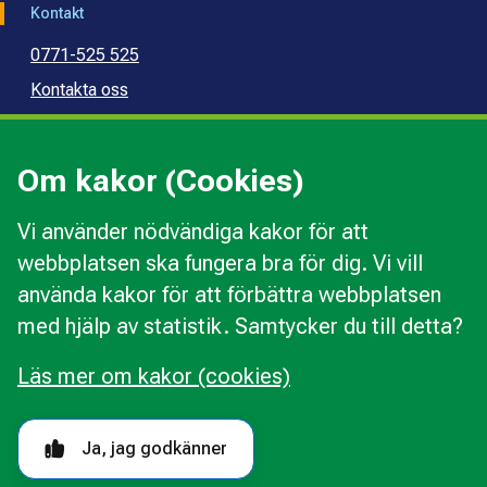
Kontakt
0771-525 525
Kontakta oss
Press
Kommunal konsumentvägledning
Om kakor (Cookies)
Kommunal budget- och skuldrådgivning
Vi använder nödvändiga kakor för att
webbplatsen ska fungera bra för dig. Vi vill
Kakor
använda kakor för att förbättra webbplatsen
Ändra val av kakor
med hjälp av statistik. Samtycker du till detta?
Om webbplatsen
Behandling av personuppgifter
Läs mer om kakor (cookies)
Tillgänglighetsredogörelse
Följ oss i sociala medier
Ja, jag godkänner