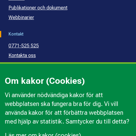
Publikationer och dokument
Webbinarier
Kontakt
0771-525 525
Kontakta oss
Press
Kommunal konsumentvägledning
Om kakor (Cookies)
Kommunal budget- och skuldrådgivning
Vi använder nödvändiga kakor för att
webbplatsen ska fungera bra för dig. Vi vill
Kakor
använda kakor för att förbättra webbplatsen
Ändra val av kakor
med hjälp av statistik. Samtycker du till detta?
Om webbplatsen
Behandling av personuppgifter
Läs mer om kakor (cookies)