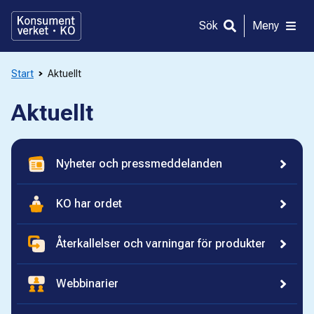
Gå
direkt
Sök
Meny
till
innehållet
Start
Aktuellt
Aktuellt
Nyheter och pressmeddelanden
KO har ordet
Återkallelser och varningar för produkter
Webbinarier