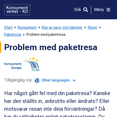
Gå
direkt
Sök
Meny
till
innehållet
Start
Konsument
Köp av varor och tjänster
Resor
Paketresa
Problem med paketresa
Problem med paketresa
Tillgänglig via:
Other languages
Har något gått fel med din paketresa? Kanske
har den ställts in, avbrutits eller ändrats? Eller
motsvarar resan inte dina förväntningar? Då
har du rättigheter enligt paketreselagen. Du