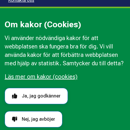
Kontakta oss
Press
Kommunal konsumentvägledning
Om kakor (Cookies)
Kommunal budget- och skuldrådgivning
Vi använder nödvändiga kakor för att
webbplatsen ska fungera bra för dig. Vi vill
Kakor
använda kakor för att förbättra webbplatsen
Ändra val av kakor
med hjälp av statistik. Samtycker du till detta?
Om webbplatsen
Behandling av personuppgifter
Läs mer om kakor (cookies)
Tillgänglighetsredogörelse
Följ oss i sociala medier
Ja, jag godkänner
Nej, jag avböjer