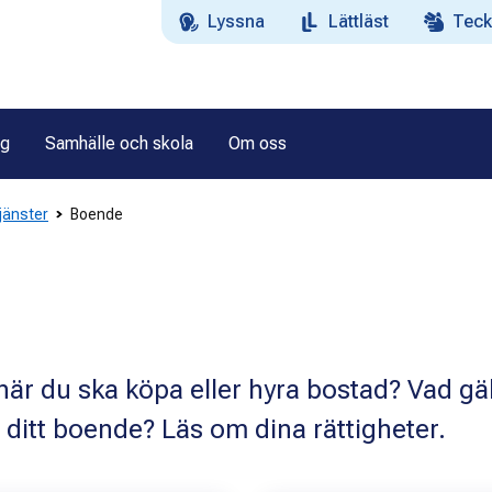
Lyssna
Lättläst
Teck
ag
Samhälle och skola
Om oss
tjänster
Boende
när du ska köpa eller hyra bostad? Vad gäl
ditt boende? Läs om dina rättigheter.