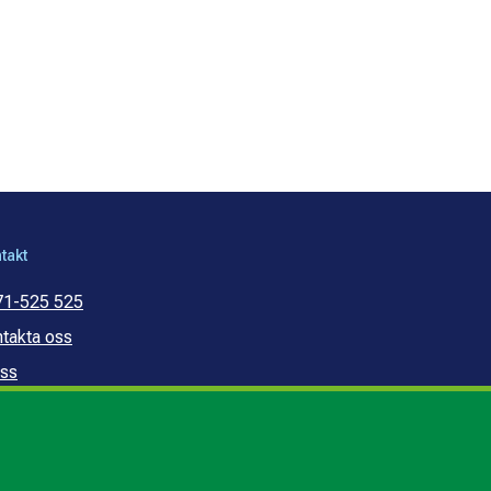
takt
71-525 525
takta oss
ss
mmunal konsumentvägledning
mmunal budget- och
ldrådgivning