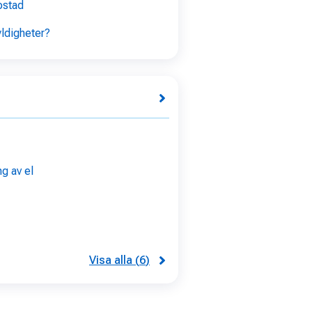
ostad
yldigheter?
g av el
Visa alla
(
6
)