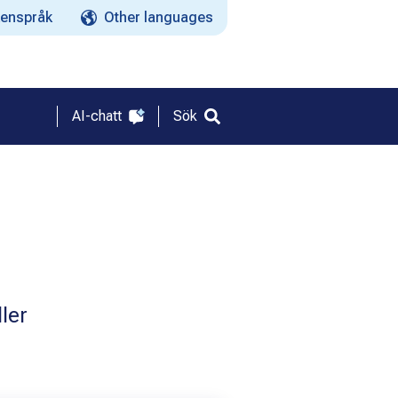
enspråk
Other languages
AI-chatt
Sök
ler