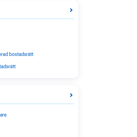
rad bostadsrätt
adsrätt
lare