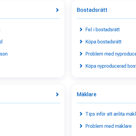
Bostadsrätt
t
Fel i bostadsrätt
nd
Köpa bostadsrätt
rson
Problem med nyproduce
Köpa nyproducerad bost
Mäklare
Tips inför att anlita mäk
Problem med mäklare