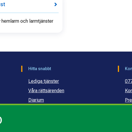
nst
v hemlarm och larmtjänster
Hitta snabbt
Kon
Lediga tjänster
07
Våra rättsärenden
Kon
Diarium
Pre
Publikationer och dokument
Ko
)
Webbinarier
Ko
sku