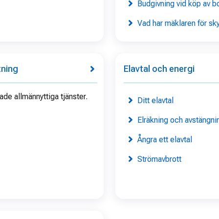
Budgivning vid köp av b
Vad har mäklaren för sk
tning
Elavtal och energi
e allmännyttiga tjänster.
Ditt elavtal
Elräkning och avstängnin
Ångra ett elavtal
Strömavbrott