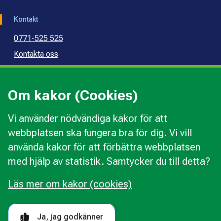
Kontakt
0771-525 525
Kontakta oss
Press
Kommunal konsumentvägledning
Om kakor (Cookies)
Kommunal budget- och skuldrådgivning
Vi använder nödvändiga kakor för att
webbplatsen ska fungera bra för dig. Vi vill
Kakor
använda kakor för att förbättra webbplatsen
Ändra val av kakor
med hjälp av statistik. Samtycker du till detta?
Om webbplatsen
Behandling av personuppgifter
Läs mer om kakor (cookies)
Tillgänglighetsredogörelse
Följ oss i sociala medier
Ja, jag godkänner