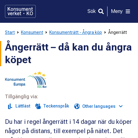
Gå
direkt
Sök
Meny
till
innehållet
Start
Konsument
Konsumenträtt - Ångra köp
Ångerrätt
Ångerrätt – då kan du ångra
köpet
Tillgänglig via:
Lättläst
Teckenspråk
Other languages
Du har i regel ångerrätt i 14 dagar när du köper
något på distans, till exempel på nätet. Det