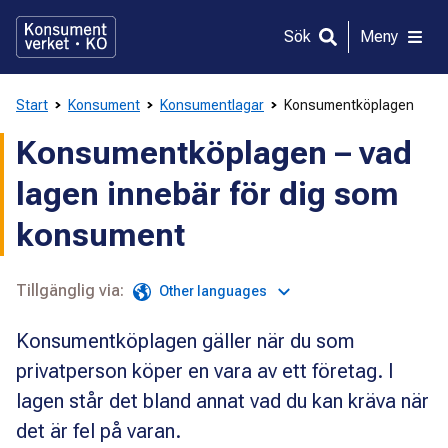
Gå
direkt
Sök
Meny
till
innehållet
Start
Konsument
Konsumentlagar
Konsumentköplagen
Konsumentköplagen – vad
lagen innebär för dig som
konsument
Tillgänglig via:
Other languages
Konsumentköplagen gäller när du som
privatperson köper en vara av ett företag. I
lagen står det bland annat vad du kan kräva när
det är fel på varan.