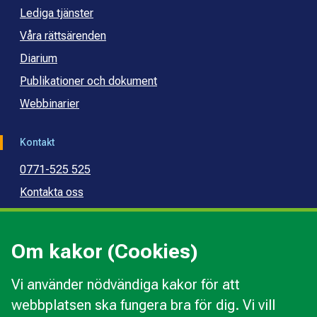
Lediga tjänster
Våra rättsärenden
Diarium
Publikationer och dokument
Webbinarier
Kontakt
0771-525 525
Kontakta oss
Press
Kommunal konsumentvägledning
Om kakor (Cookies)
Kommunal budget- och skuldrådgivning
Vi använder nödvändiga kakor för att
webbplatsen ska fungera bra för dig. Vi vill
Kakor