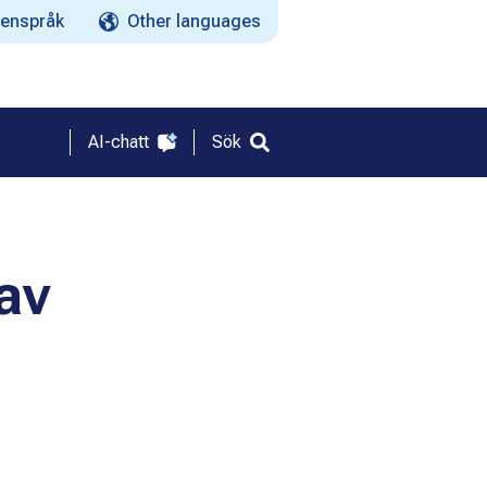
enspråk
Other languages
AI-chatt
Sök
av