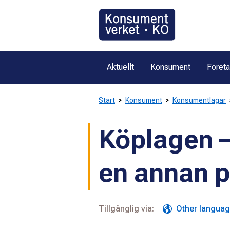
Gå
direkt
till
innehållet
Aktuellt
Konsument
Föret
Start
Konsument
Konsumentlagar
Köplagen –
en annan p
Tillgänglig via:
Other langua