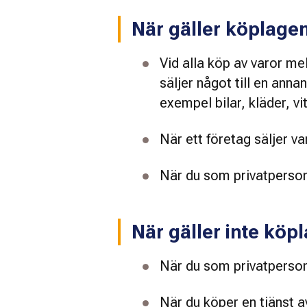
När gäller köplage
Vid alla köp av varor mel
säljer något till en ann
exempel bilar, kläder, v
När ett företag säljer var
När du som privatperson 
När gäller inte köp
När du som privatperson k
När du köper en tjänst av 