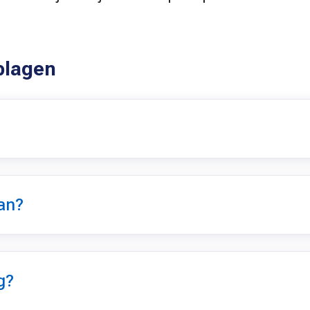
plagen
an?
g?