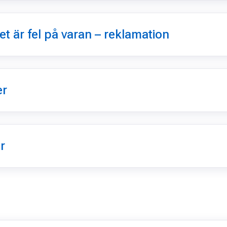
et är fel på varan – reklamation
er
r