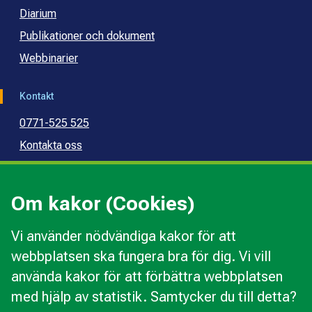
Diarium
Publikationer och dokument
Webbinarier
Kontakt
0771-525 525
Kontakta oss
Press
Kommunal konsumentvägledning
Om kakor (Cookies)
Kommunal budget- och skuldrådgivning
Vi använder nödvändiga kakor för att
webbplatsen ska fungera bra för dig. Vi vill
Kakor
använda kakor för att förbättra webbplatsen
Ändra val av kakor
med hjälp av statistik. Samtycker du till detta?
Om webbplatsen