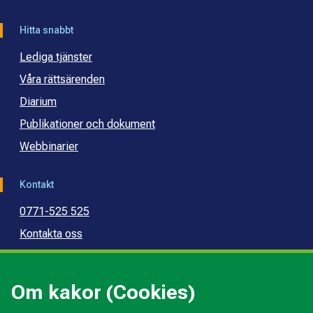
Hitta snabbt
Lediga tjänster
Våra rättsärenden
Diarium
Publikationer och dokument
Webbinarier
Kontakt
0771-525 525
Kontakta oss
Press
Kommunal konsumentvägledning
Om kakor (Cookies)
Kommunal budget- och skuldrådgivning