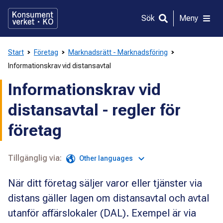
Gå
direkt
Sök
Meny
till
innehållet
Start
Företag
Marknadsrätt - Marknadsföring
Informationskrav vid distansavtal
Informationskrav vid
distansavtal - regler för
företag
Tillgänglig via:
Other languages
När ditt företag säljer varor eller tjänster via
distans gäller lagen om distansavtal och avtal
utanför affärslokaler (DAL). Exempel är via