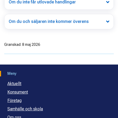
Om du inte får utlovade handlingar
Om du och säljaren inte kommer överens
Granskad: 8 maj 2026
Meny
Aktuellt
Konsument
Företag
Samhälle och skola
Om oss