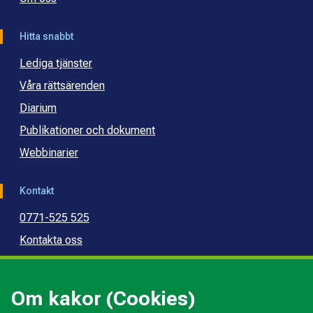
Hitta snabbt
Lediga tjänster
Våra rättsärenden
Diarium
Publikationer och dokument
Webbinarier
Kontakt
0771-525 525
Kontakta oss
Press
Kommunal konsumentvägledning
Om kakor (Cookies)
Kommunal budget- och skuldrådgivning