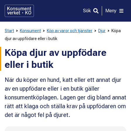
Gå
direkt
Sök
Meny
till
innehållet
Start
Konsument
Köp av varor och tjänster
Djur
Köpa
djur av uppfödare eller i butik
Köpa djur av uppfödare
eller i butik
När du köper en hund, katt eller ett annat djur
av en uppfödare eller i en butik gäller
konsumentköplagen. Lagen ger dig bland annat
rätt att klaga och ställa krav på uppfödaren om
det är något fel på djuret.