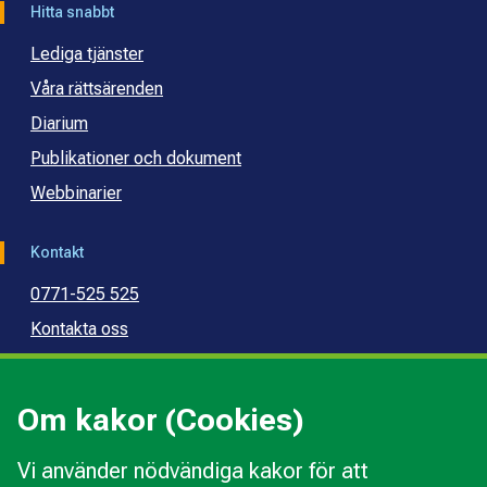
Hitta snabbt
Lediga tjänster
Våra rättsärenden
Diarium
Publikationer och dokument
Webbinarier
Kontakt
0771-525 525
Kontakta oss
Press
Kommunal konsumentvägledning
Om kakor (Cookies)
Kommunal budget- och skuldrådgivning
Vi använder nödvändiga kakor för att