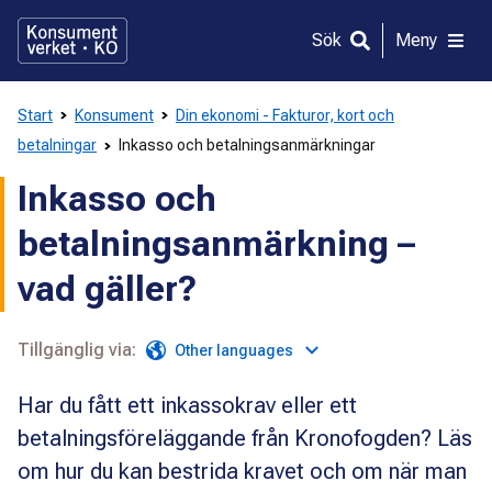
Gå
direkt
Sök
Meny
till
innehållet
Start
Konsument
Din ekonomi - Fakturor, kort och
betalningar
Inkasso och betalningsanmärkningar
Inkasso och
betalningsanmärkning –
vad gäller?
Tillgänglig via:
Other languages
Har du fått ett inkassokrav eller ett
betalningsföreläggande från Kronofogden? Läs
om hur du kan bestrida kravet och om när man