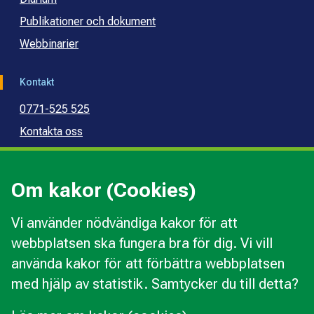
Publikationer och dokument
Webbinarier
Kontakt
0771-525 525
Kontakta oss
Press
Kommunal konsumentvägledning
Om kakor (Cookies)
Kommunal budget- och skuldrådgivning
Vi använder nödvändiga kakor för att
webbplatsen ska fungera bra för dig. Vi vill
Kakor
använda kakor för att förbättra webbplatsen
Ändra val av kakor
med hjälp av statistik. Samtycker du till detta?
Om webbplatsen
Behandling av personuppgifter