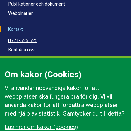
Publikationer och dokument
Webbinarier
Kontakt
0771-525 525
Kontakta oss
Press
Kommunal konsumentvägledning
Om kakor (Cookies)
Kommunal budget- och skuldrådgivning
Vi använder nödvändiga kakor för att
webbplatsen ska fungera bra för dig. Vi vill
Kakor
använda kakor för att förbättra webbplatsen
Ändra val av kakor
med hjälp av statistik. Samtycker du till detta?
Om webbplatsen
Behandling av personuppgifter
Läs mer om kakor (cookies)