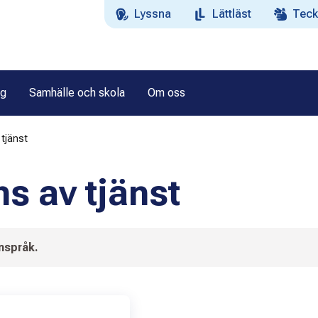
Lyssna
Lättläst
Teck
ag
Samhälle och skola
Om oss
 tjänst
s av tjänst
enspråk.