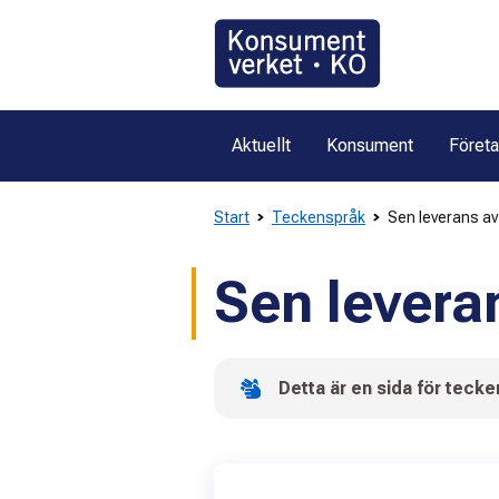
Gå
direkt
till
innehållet
Aktuellt
Konsument
Föret
Start
Teckenspråk
Sen leverans av
Sen leveran
Detta är en sida för teck