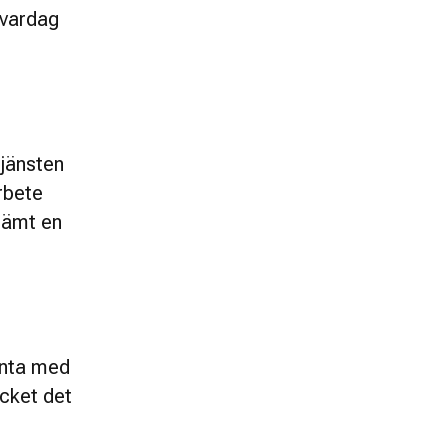
vardag 
jänsten 
bete 
ämt en 
änta med 
cket det 