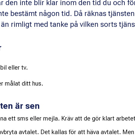
r den inte blir klar inom den tid du och f
inte bestämt någon tid. Då räknas tjänste
än rimligt med tanke på vilken sorts tjänst
r
l eller tv. 
r målat ditt hus. 
ten är sen
na ett sms eller mejla. Kräv att de gör klart arbetet
t avbryta avtalet. Det kallas för att häva avtalet. Me