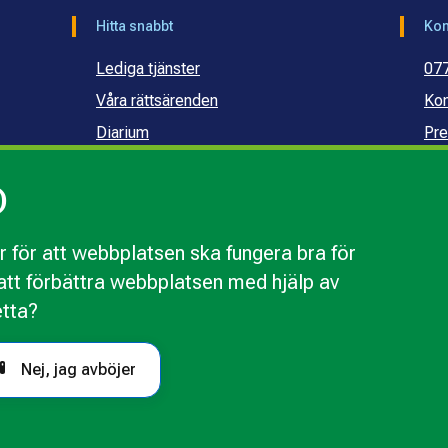
Hitta snabbt
Kon
Lediga tjänster
07
Våra rättsärenden
Kon
Diarium
Pre
Publikationer och dokument
Ko
)
Webbinarier
Ko
sku
 för att webbplatsen ska fungera bra för
r att förbättra webbplatsen med hjälp av
webbplatsen
Behandling av personuppgifter
Tillgänglighetsr
etta?
Nej, jag avböjer