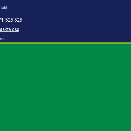
takt
71-525 525
takta oss
ss
mmunal konsumentvägledning
mmunal budget- och
ldrådgivning
edogörelse