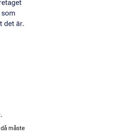
öretaget
n som
 det är.
. 
n då måste 