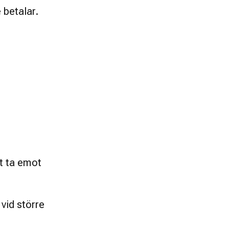
betalar. 
 ta emot 
vid större 