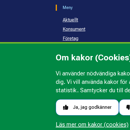
Meny
Aktuellt
Konsument
Företag
Samhälle och skola
Om kakor (Cookies
Om oss
Vi använder nödvändiga kakor
dig. Vi vill använda kakor fö
Kakor
Ändra val av kakor
Om 
statistik. Samtycker du till d
Följ oss i sociala medier
Ja, jag godkänner
Läs mer om kakor (cookies)