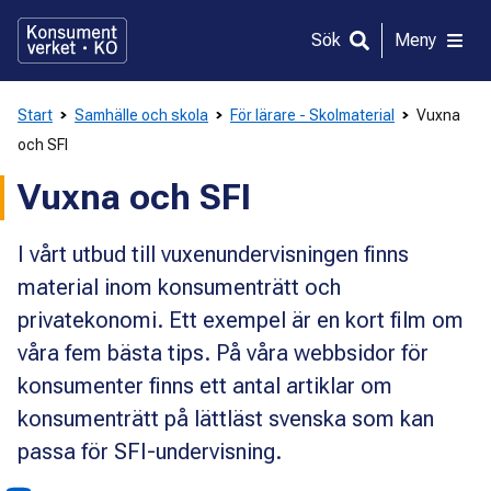
Gå
direkt
Sök
Meny
till
innehållet
Start
Samhälle och skola
För lärare - Skolmaterial
Vuxna
och SFI
Vuxna och SFI
I vårt utbud till vuxenundervisningen finns
material inom konsumenträtt och
privatekonomi. Ett exempel är en kort film om
våra fem bästa tips. På våra webbsidor för
konsumenter finns ett antal artiklar om
konsumenträtt på lättläst svenska som kan
passa för SFI-undervisning.