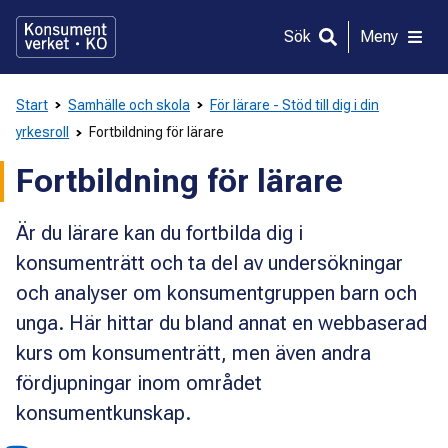
Gå
direkt
Sök
Meny
till
innehållet
Start
Samhälle och skola
För lärare - Stöd till dig i din
yrkesroll
Fortbildning för lärare
Fortbildning för lärare
Är du lärare kan du fortbilda dig i
konsumenträtt och ta del av undersökningar
och analyser om konsumentgruppen barn och
unga. Här hittar du bland annat en webbaserad
kurs om konsumenträtt, men även andra
fördjupningar inom området
konsumentkunskap.