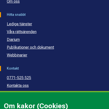
Om oss
Hitta snabbt
Lediga tjänster
Våra rättsärenden
Diarium
Publikationer och dokument
Webbinarier
Kontakt
0771-525 525
Kontakta oss
Press
Kommunal konsumentvägledning
Om kakor (Cookies)
Kommunal budget- och skuldrådgivning