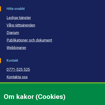
Hitta snabbt
Lediga tjänster
Våra rättsärenden
Diarium
Publikationer och dokument
Webbinarier
Kontakt
0771-525 525
Kontakta oss
Press
Kommunal konsumentvägledning
Om kakor (Cookies)
Kommunal budget- och skuldrådgivning