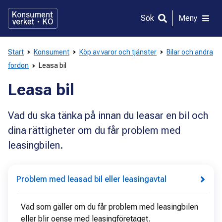
Gå
direkt
Sök
Meny
till
innehållet
Start
Konsument
Köp av varor och tjänster
Bilar och andra
fordon
Leasa bil
Leasa bil
Vad du ska tänka på innan du leasar en bil och
dina rättigheter om du får problem med
leasingbilen.
Problem med leasad bil eller leasingavtal
Vad som gäller om du får problem med leasingbilen
eller blir oense med leasingföretaget.