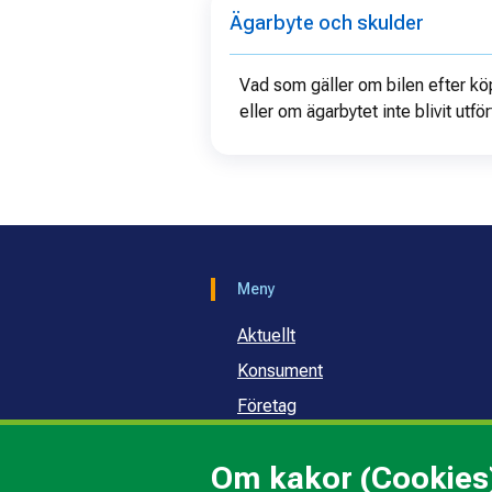
Ägarbyte och skulder
Vad som gäller om bilen efter köp
eller om ägarbytet inte blivit utför
Meny
Aktuellt
Konsument
Företag
Samhälle och skola
Om kakor (Cookies
Om oss