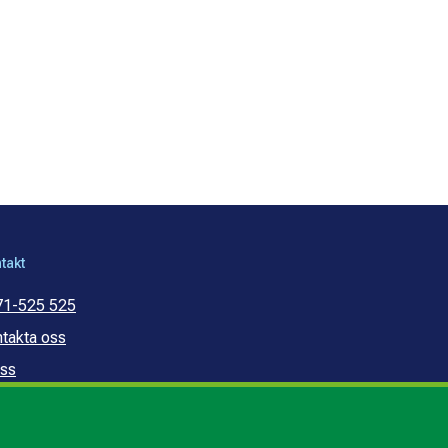
takt
71-525 525
takta oss
ss
mmunal konsumentvägledning
mmunal budget- och