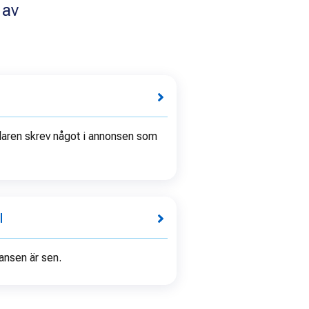
 av
laren skrev något i annonsen som
l
ansen är sen.