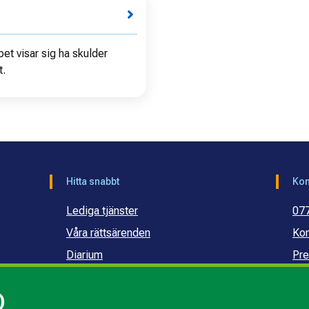
et visar sig ha skulder
t.
Hitta snabbt
Kon
Lediga tjänster
07
Våra rättsärenden
Kon
Diarium
Pre
Publikationer och dokument
Ko
)
Webbinarier
Ko