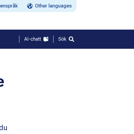
enspråk
Other languages
AI-chatt
Sök
e
 du