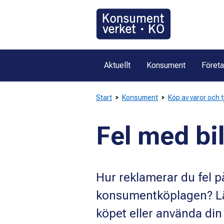
Gå
direkt
till
innehållet
Aktuellt
Konsument
Föret
Start
Konsument
Köp av varor och 
Fel med bil
Hur reklamerar du fel på 
konsumentköplagen? Läs
köpet eller använda din