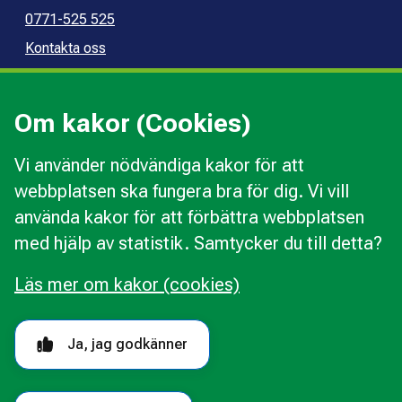
0771-525 525
Kontakta oss
Press
Kommunal konsumentvägledning
Om kakor (Cookies)
Kommunal budget- och skuldrådgivning
Vi använder nödvändiga kakor för att
webbplatsen ska fungera bra för dig. Vi vill
Kakor
använda kakor för att förbättra webbplatsen
Ändra val av kakor
med hjälp av statistik. Samtycker du till detta?
Om webbplatsen
Behandling av personuppgifter
Läs mer om kakor (cookies)
Tillgänglighetsredogörelse
Följ oss i sociala medier
Ja, jag godkänner