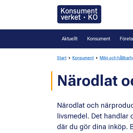
Gå
direkt
till
innehållet
Aktuellt
Konsument
Föret
Start
Konsument
Miljö och hållbarh
Närodlat o
Närodlat och närprodu
livsmedel. Det handlar 
där du gör dina inköp.