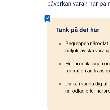
påverkan varan har på m
Tänk på det här
Begreppen närodlat o
miljökrav ska vara up
Hur produktionen och 
för miljön än transp
Du kan vända dig til
närodlad eller närpro