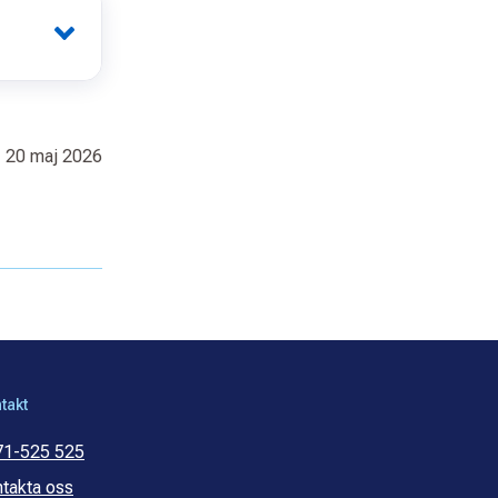
 20 maj 2026
takt
71-525 525
takta oss