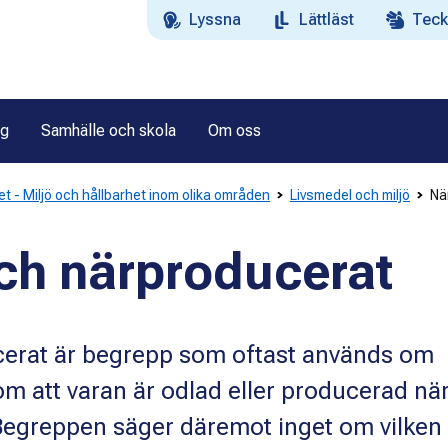
Lyssna
Lättläst
Teck
ag
Samhälle och skola
Om oss
et - Miljö och hållbarhet inom olika områden
Livsmedel och miljö
Nä
ch närproducerat
cerat är begrepp som oftast används om
om att varan är odlad eller producerad nä
 Begreppen säger däremot inget om vilken