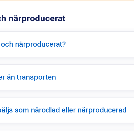
ch närproducerat
t och närproducerat?
er än transporten
 säljs som närodlad eller närproducerad