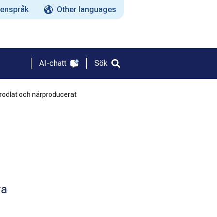
enspråk
Other languages
AI-chatt
Sök
rodlat och närproducerat
ra