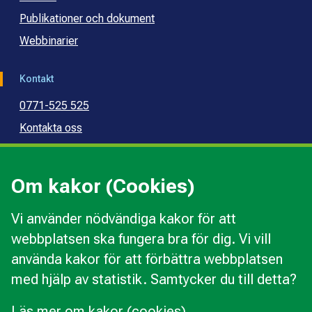
Publikationer och dokument
Webbinarier
Kontakt
0771-525 525
Kontakta oss
Press
Kommunal konsumentvägledning
Om kakor (Cookies)
Kommunal budget- och skuldrådgivning
Vi använder nödvändiga kakor för att
webbplatsen ska fungera bra för dig. Vi vill
Kakor
använda kakor för att förbättra webbplatsen
Ändra val av kakor
med hjälp av statistik. Samtycker du till detta?
Om webbplatsen
Behandling av personuppgifter
Läs mer om kakor (cookies)