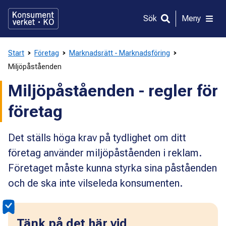
Gå
direkt
Sök
Meny
till
innehållet
Start
Företag
Marknadsrätt - Marknadsföring
Miljöpåståenden
Miljöpåståenden - regler för
företag
Det ställs höga krav på tydlighet om ditt
företag använder miljöpåståenden i reklam.
Företaget måste kunna styrka sina påståenden
och de ska inte vilseleda konsumenten.
Tänk på det här vid