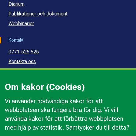
Diarium
Publikationer och dokument
Webbinarier
Kontakt
0771-525 525
Kontakta oss
Press
Kommunal konsumentvägledning
Om kakor (Cookies)
Kommunal budget- och skuldrådgivning
Vi använder nödvändiga kakor för att
webbplatsen ska fungera bra för dig. Vi vill
Kakor
använda kakor för att förbättra webbplatsen
Ändra val av kakor
med hjälp av statistik. Samtycker du till detta?
Om webbplatsen