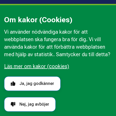
Press
Kommunal konsumentvägledning
Om kakor (Cookies)
Kommunal budget- och skuldrådgivning
Vi använder nödvändiga kakor för att
webbplatsen ska fungera bra för dig. Vi vill
Kakor
använda kakor för att förbättra webbplatsen
Ändra val av kakor
med hjälp av statistik. Samtycker du till detta?
Om webbplatsen
Behandling av personuppgifter
Läs mer om kakor (cookies)
Tillgänglighetsredogörelse
Följ oss i sociala medier
Ja, jag godkänner
Nej, jag avböjer