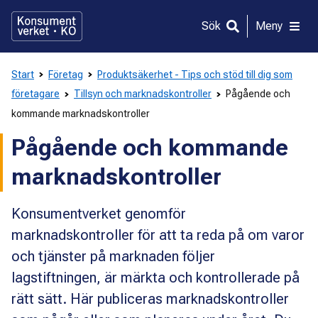
Gå
direkt
Sök
Meny
till
innehållet
Start
Företag
Produktsäkerhet - Tips och stöd till dig som
företagare
Tillsyn och marknadskontroller
Pågående och
kommande marknadskontroller
Pågående och kommande
marknadskontroller
Konsumentverket genomför
marknadskontroller för att ta reda på om varor
och tjänster på marknaden följer
lagstiftningen, är märkta och kontrollerade på
rätt sätt. Här publiceras marknadskontroller