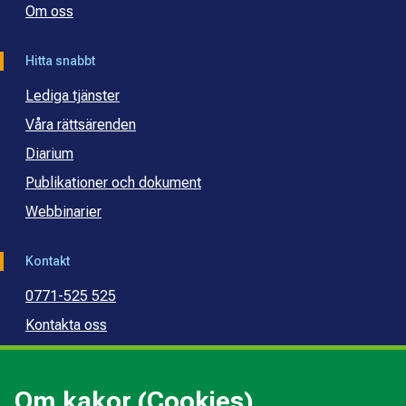
Om oss
Hitta snabbt
Lediga tjänster
Våra rättsärenden
Diarium
Publikationer och dokument
Webbinarier
Kontakt
0771-525 525
Kontakta oss
Press
Kommunal konsumentvägledning
Om kakor (Cookies)